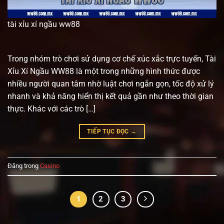
tài xỉu xí ngầu ww88
Trong nhóm trò chơi sử dụng cơ chế xúc xắc trực tuyến, Tài
Xỉu Xí Ngầu WW88 là một trong những hình thức được
nhiều người quan tâm nhờ luật chơi ngắn gọn, tốc độ xử lý
nhanh và khả năng hiển thị kết quả gần như theo thời gian
thực. Khác với các trò […]
TIẾP TỤC ĐỌC
→
Đăng trong
Casino
1
2
3