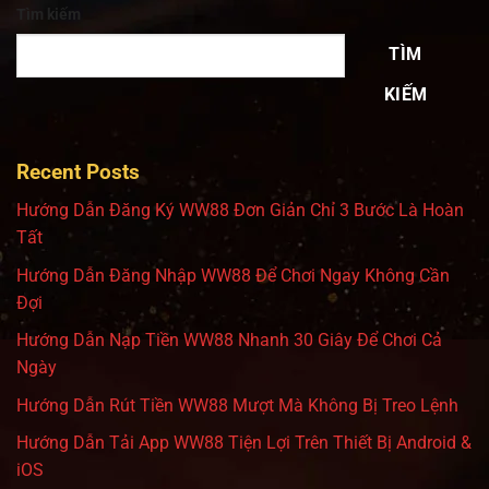
Tìm kiếm
TÌM
KIẾM
Recent Posts
Hướng Dẫn Đăng Ký WW88 Đơn Giản Chỉ 3 Bước Là Hoàn
Tất
Hướng Dẫn Đăng Nhập WW88 Để Chơi Ngay Không Cần
Đợi
Hướng Dẫn Nạp Tiền WW88 Nhanh 30 Giây Để Chơi Cả
Ngày
Hướng Dẫn Rút Tiền WW88 Mượt Mà Không Bị Treo Lệnh
Hướng Dẫn Tải App WW88 Tiện Lợi Trên Thiết Bị Android &
iOS