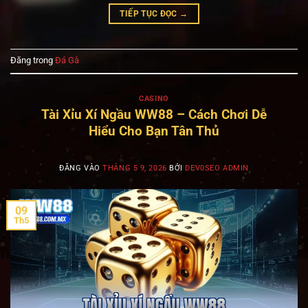
TIẾP TỤC ĐỌC
→
Đăng trong
Đá Gà
CASINO
Tài Xỉu Xí Ngầu WW88 – Cách Chơi Dễ
Hiểu Cho Bạn Tân Thủ
ĐĂNG VÀO
THÁNG 5 9, 2026
BỞI
DEV0SEO ADMIN
09
Th5