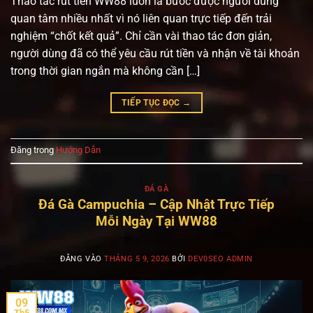
Thao tác rút tiền WW88 luôn là bước được người dùng
quan tâm nhiều nhất vì nó liên quan trực tiếp đến trải
nghiệm “chốt kết quả”. Chỉ cần vài thao tác đơn giản,
người dùng đã có thể yêu cầu rút tiền và nhận về tài khoản
trong thời gian ngắn mà không cần […]
TIẾP TỤC ĐỌC
→
Đăng trong
Hướng Dẫn
ĐÁ GÀ
Đá Gà Campuchia – Cập Nhật Trực Tiếp
Mỗi Ngày Tại WW88
ĐĂNG VÀO
THÁNG 5 9, 2026
BỞI
DEV0SEO ADMIN
09
Th5