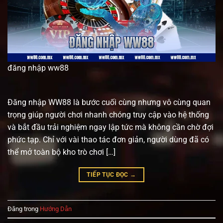
đăng nhập ww88
Đăng nhập WW88 là bước cuối cùng nhưng vô cùng quan
trọng giúp người chơi nhanh chóng truy cập vào hệ thống
và bắt đầu trải nghiệm ngay lập tức mà không cần chờ đợi
phức tạp. Chỉ với vài thao tác đơn giản, người dùng đã có
thể mở toàn bộ kho trò chơi […]
TIẾP TỤC ĐỌC
→
Đăng trong
Hướng Dẫn