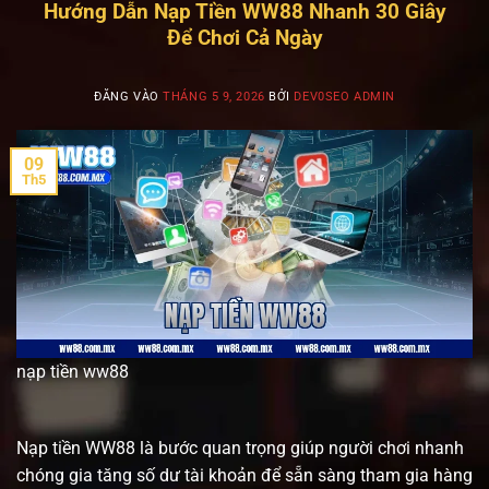
Hướng Dẫn Nạp Tiền WW88 Nhanh 30 Giây
Để Chơi Cả Ngày
ĐĂNG VÀO
THÁNG 5 9, 2026
BỞI
DEV0SEO ADMIN
09
Th5
nạp tiền ww88
Nạp tiền WW88 là bước quan trọng giúp người chơi nhanh
chóng gia tăng số dư tài khoản để sẵn sàng tham gia hàng