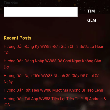
Tìm kiếm
TÌM
KIẾM
Recent Posts
Hướng Dẫn Đăng Ký WW88 Đơn Giản Chỉ 3 Bước Là Hoàn
Tất
Hướng Dẫn Đăng Nhập WW88 Để Chơi Ngay Không Cần
Đợi
Hướng Dẫn Nạp Tiền WW88 Nhanh 30 Giây Để Chơi Cả
Ngày
Hướng Dẫn Rút Tiền WW88 Mượt Mà Không Bị Treo Lệnh
Hướng Dẫn Tải App WW88 Tiện Lợi Trên Thiết Bị Android &
iOS