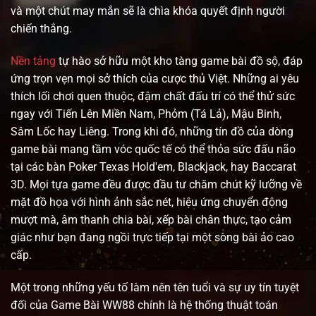
và một chút may mắn sẽ là chìa khóa quyết định người
chiến thắng.
Nền tảng
tự hào sở hữu một kho tàng game bài đồ sộ, đáp
ứng trọn vẹn mọi sở thích của cược thủ Việt. Những ai yêu
thích lối chơi quen thuộc, đậm chất đấu trí có thể thử sức
ngay với Tiến Lên Miền Nam, Phỏm (Tá Lả), Mậu Binh,
Sâm Lốc hay Liêng. Trong khi đó, những tín đồ của dòng
game bài mang tầm vóc quốc tế có thể thỏa sức đấu não
tại các bàn Poker Texas Hold'em, Blackjack, hay Baccarat
3D. Mọi tựa game đều được đầu tư chăm chút kỹ lưỡng về
mặt đồ họa với hình ảnh sắc nét, hiệu ứng chuyển động
mượt mà, âm thanh chia bài, xếp bài chân thực, tạo cảm
giác như bạn đang ngồi trực tiếp tại một sòng bài ảo cao
cấp.
Một trong những yếu tố làm nên tên tuổi và sự uy tín tuyệt
đối của Game Bài WW88 chính là hệ thống thuật toán