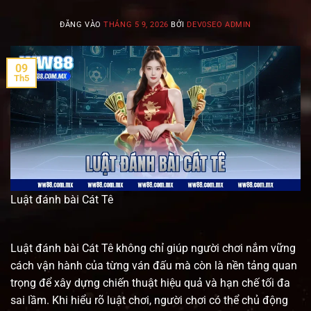
ĐĂNG VÀO
THÁNG 5 9, 2026
BỞI
DEV0SEO ADMIN
09
Th5
Luật đánh bài Cát Tê
Luật đánh bài Cát Tê không chỉ giúp người chơi nắm vững
cách vận hành của từng ván đấu mà còn là nền tảng quan
trọng để xây dựng chiến thuật hiệu quả và hạn chế tối đa
sai lầm. Khi hiểu rõ luật chơi, người chơi có thể chủ động