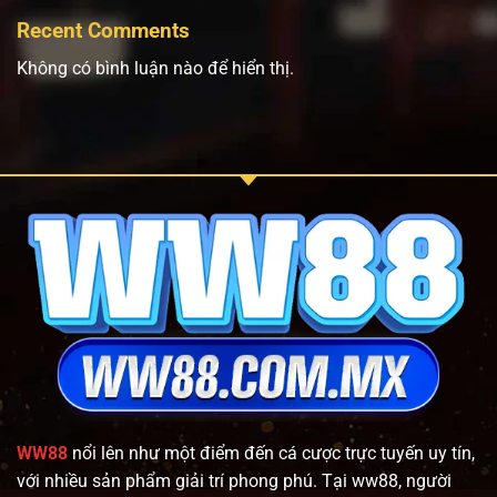
Recent Comments
Không có bình luận nào để hiển thị.
WW88
nổi lên như một điểm đến cá cược trực tuyến uy tín,
với nhiều sản phẩm giải trí phong phú. Tại ww88, người