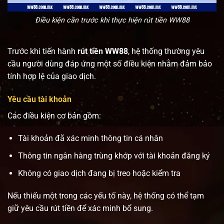
Điều kiện cần trước khi thực hiện rút tiền WW88
Trước khi tiến hành
rút tiền WW88
, hệ thống thường yêu
cầu người dùng đáp ứng một số điều kiện nhằm đảm bảo
tính hợp lệ của giao dịch.
Yêu cầu tài khoản
Các điều kiện cơ bản gồm:
Tài khoản đã xác minh thông tin cá nhân
Thông tin ngân hàng trùng khớp với tài khoản đăng ký
Không có giao dịch đang bị treo hoặc kiểm tra
Nếu thiếu một trong các yếu tố này, hệ thống có thể tạm
giữ yêu cầu rút tiền để xác minh bổ sung.