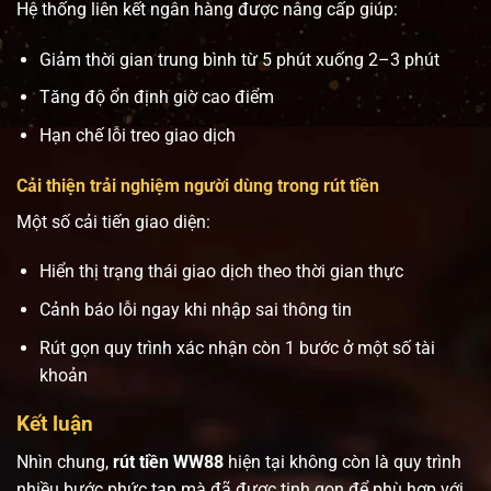
Hệ thống liên kết ngân hàng được nâng cấp giúp:
Giảm thời gian trung bình từ 5 phút xuống 2–3 phút
Tăng độ ổn định giờ cao điểm
Hạn chế lỗi treo giao dịch
Cải thiện trải nghiệm người dùng trong rút tiền
Một số cải tiến giao diện:
Hiển thị trạng thái giao dịch theo thời gian thực
Cảnh báo lỗi ngay khi nhập sai thông tin
Rút gọn quy trình xác nhận còn 1 bước ở một số tài
khoản
Kết luận
Nhìn chung,
rút tiền WW88
hiện tại không còn là quy trình
nhiều bước phức tạp mà đã được tinh gọn để phù hợp với