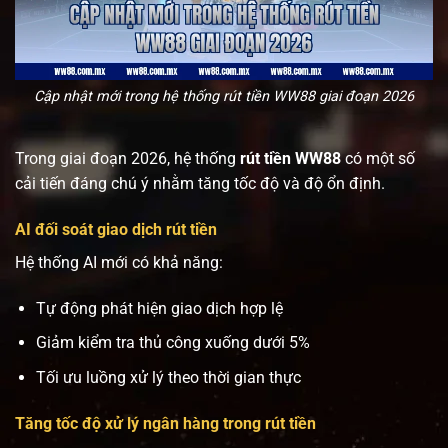
Cập nhật mới trong hệ thống rút tiền WW88 giai đoạn 2026
Trong giai đoạn 2026, hệ thống
rút tiền WW88
có một số
cải tiến đáng chú ý nhằm tăng tốc độ và độ ổn định.
AI đối soát giao dịch rút tiền
Hệ thống AI mới có khả năng:
Tự động phát hiện giao dịch hợp lệ
Giảm kiểm tra thủ công xuống dưới 5%
Tối ưu luồng xử lý theo thời gian thực
Tăng tốc độ xử lý ngân hàng trong rút tiền