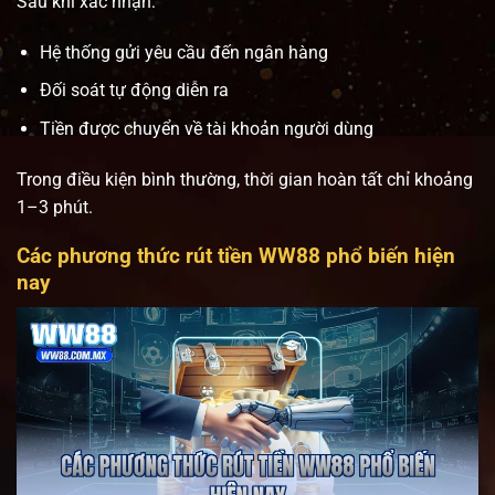
Sau khi xác nhận:
Hệ thống gửi yêu cầu đến ngân hàng
Đối soát tự động diễn ra
Tiền được chuyển về tài khoản người dùng
Trong điều kiện bình thường, thời gian hoàn tất chỉ khoảng
1–3 phút.
Các phương thức rút tiền WW88 phổ biến hiện
nay