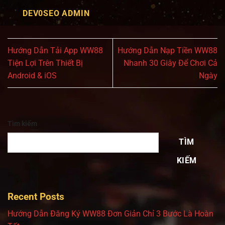
DEV0SEO ADMIN
Hướng Dẫn Tải App WW88
Hướng Dẫn Nạp Tiền WW88
Tiện Lợi Trên Thiết Bị
Nhanh 30 Giây Để Chơi Cả
Android & iOS
Ngày
Tìm kiếm
TÌM
KIẾM
Recent Posts
Hướng Dẫn Đăng Ký WW88 Đơn Giản Chỉ 3 Bước Là Hoàn