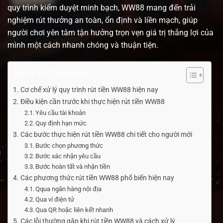
quy trình kiểm duyệt minh bạch, WW88 mang đến trải
nghiệm rút thưởng an toàn, ổn định và liền mạch, giúp
người chơi yên tâm tận hưởng trọn vẹn giá trị thắng lợi của
mình một cách nhanh chóng và thuận tiện.
Table of Contents
Cơ chế xử lý quy trình rút tiền WW88 hiện nay
Điều kiện cần trước khi thực hiện rút tiền WW88
Yêu cầu tài khoản
Quy định hạn mức
Các bước thực hiện rút tiền WW88 chi tiết cho người mới
Bước chọn phương thức
Bước xác nhận yêu cầu
Bước hoàn tất và nhận tiền
Các phương thức rút tiền WW88 phổ biến hiện nay
Qqua ngân hàng nội địa
Qua ví điện tử
Qua QR hoặc liên kết nhanh
Các lỗi thường gặp khi rút tiền WW88 và cách xử lý