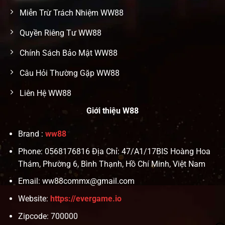
Miễn Trừ Trách Nhiệm WW88
Quyền Riêng Tư WW88
Chính Sách Bảo Mật WW88
Câu Hỏi Thường Gặp WW88
Liên Hệ WW88
Giới thiệu W88
Brand :
ww88
Phone: 0568176816 Địa Chỉ: 47/A1/17BIS Hoàng Hoa
Thám, Phường 6, Bình Thạnh, Hồ Chí Minh, Việt Nam
Email:
ww88commx@gmail.com
Website:
https://evergame.io
Zipcode: 700000