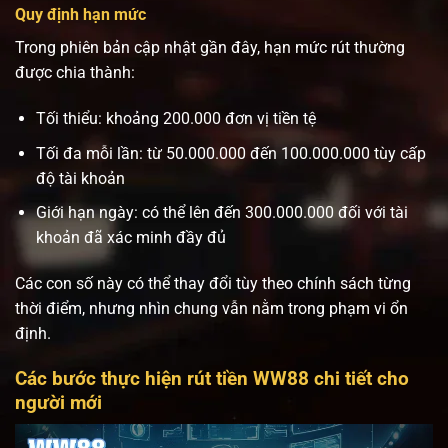
Quy định hạn mức
Trong phiên bản cập nhật gần đây, hạn mức rút thường
được chia thành:
Tối thiểu: khoảng 200.000 đơn vị tiền tệ
Tối đa mỗi lần: từ 50.000.000 đến 100.000.000 tùy cấp
độ tài khoản
Giới hạn ngày: có thể lên đến 300.000.000 đối với tài
khoản đã xác minh đầy đủ
Các con số này có thể thay đổi tùy theo chính sách từng
thời điểm, nhưng nhìn chung vẫn nằm trong phạm vi ổn
định.
Các bước thực hiện rút tiền WW88 chi tiết cho
người mới